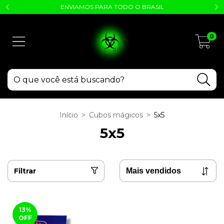
ENVIAMOS PARA TODO O BRASIL
0
Início
>
Cubos mágicos
>
5x5
5x5
Filtrar
13
%
OFF