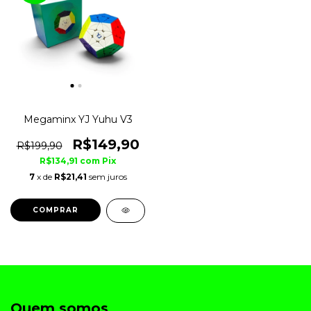
Megaminx YJ Yuhu V3
R$149,90
R$199,90
R$134,91
com
Pix
7
x de
R$21,41
sem juros
COMPRAR
Quem somos