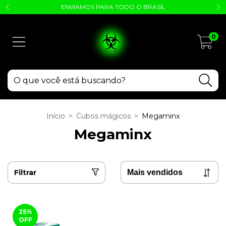
ENVIAMOS PARA TODO O BRASIL
0
Início
>
Cubos mágicos
>
Megaminx
Megaminx
Filtrar
25
%
OFF